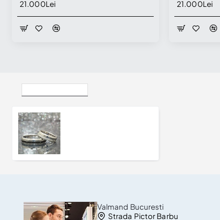
21.000Lei
21.000Lei
Vizualizate Recent
Verighete din Platina cu Diamante Incolore si Negre - model v138
28.056Lei
Valmand Bucuresti
Strada Pictor Barbu