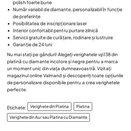
polish foarte bune
Număr variabil de diamante, personalizabil în funcție
de preferințe
Posibilitatea de inscripționare laser
Interior confortabil pentru purtare zilnică
Servicii gratuite de curățare, rodinare și lustruire
Garanție de 24 luni
Nu mai stați pe gânduri! Alegeți verighetele vp138 din
platină cu diamante incolore și negre pentru a marca
un moment unic din viața dumneavoastră. Vizitați
magazinul online Valmand și descoperiți toate opțiunile
de personalizare disponibile pentru a crea verighetele
perfecte.
Verighete din Platina
Platina
Etichete:
Verighete din Aur sau Platina cu Diamante