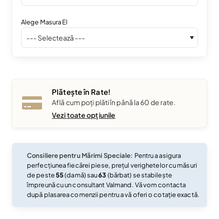
Alege Masura El
Plătește în Rate!
Află cum poți plăti în până la 60 de rate.
Vezi toate opțiunile
Consiliere pentru Mărimi Speciale:
Pentru a asigura
perfecțiunea fiecărei piese, prețul verighetelor cu măsuri
de peste
55
(damă) sau
63
(bărbat) se stabilește
împreună cu un consultant Valmand. Vă vom contacta
după plasarea comenzii pentru a vă oferi o cotație exactă.