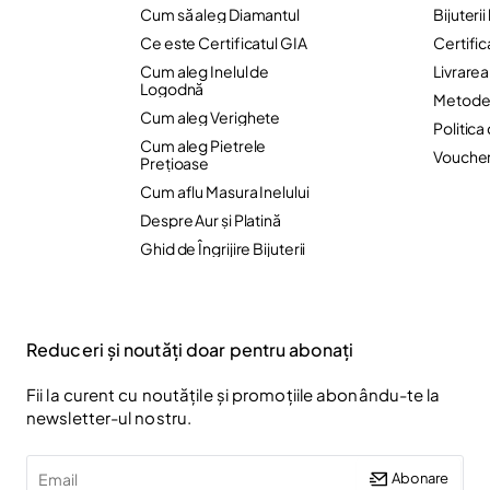
Cum să aleg Diamantul
Bijuteri
Ce este Certificatul GIA
Certific
Cum aleg Inelul de
Livrare
Logodnă
Metode 
Cum aleg Verighete
Politica
Cum aleg Pietrele
Vouche
Preţioase
Cum aflu Masura Inelului
Despre Aur și Platină
Ghid de Îngrijire Bijuterii
Reduceri și noutăți doar pentru abonați
Fii la curent cu noutățile și promoțiile abonându-te la
newsletter-ul nostru.
Email
Abonare