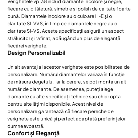
Verighetele vp138 includ diamante incolore și negre,
fiecare cu o tăietură, simetrie și polish de calitate foarte
bună. Diamantele incolore au o culoare H-E și o
claritate SI-VVS, în timp ce diamantele negre au o
claritate SI-VS. Aceste specificații asigură un aspect
strălucitor și rafinat, adăugând un plus de eleganță
fiecărei verighete.
Design Personalizabil
Un alt avantaj al acestor verighete este posibilitatea de
personalizare. Numărul diamantelor variază în funcție
de măsura degetului, iar la cerere, se pot monta un alt
număr de diamante. De asemenea, puteți alege
diamante cu alte specificații tehnice sau chiar opta
pentru alte lățimi disponibile. Acest nivel de
personalizare garantează că fiecare pereche de
verighete este unică și perfect adaptată preferințelor
dumneavoastră.
Confort și Eleganță
Reduceri și noutăți doar pentru abonați