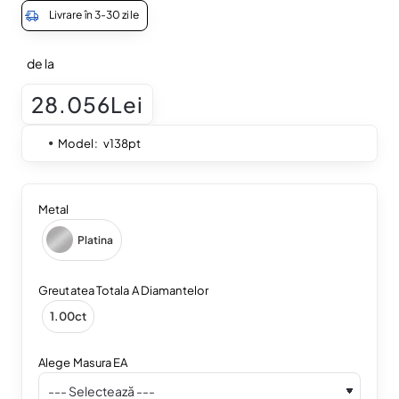
Livrare în 3-30 zile
de la
28.056Lei
Model:
v138pt
Metal
Platina
Greutatea Totala A Diamantelor
1.00ct
Alege Masura EA