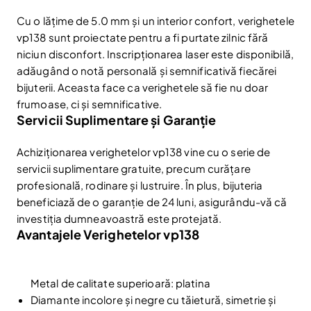
Fii la curent cu noutățile și promoțiile abonându-te
Cu o lățime de 5.0 mm și un interior confort, verighetele
la newsletter-ul nostru.
vp138 sunt proiectate pentru a fi purtate zilnic fără
Email
niciun disconfort. Inscripționarea laser este disponibilă,
Abonare
adăugând o notă personală și semnificativă fiecărei
Am citit și sunt de acord cu
Politica de confidentialitate
bijuterii. Aceasta face ca verighetele să fie nu doar
frumoase, ci și semnificative.
Nu mai afișa.
Servicii Suplimentare și Garanție
Achiziționarea verighetelor vp138 vine cu o serie de
servicii suplimentare gratuite, precum curățare
profesională, rodinare și lustruire. În plus, bijuteria
beneficiază de o garanție de 24 luni, asigurându-vă că
investiția dumneavoastră este protejată.
Avantajele Verighetelor vp138
Metal de calitate superioară: platina
Diamante incolore și negre cu tăietură, simetrie și