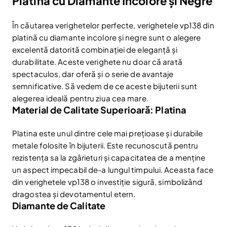
Platina cu Diamante Incolore și Negre
În căutarea verighetelor perfecte, verighetele vp138 din
platină cu diamante incolore și negre sunt o alegere
excelentă datorită combinației de eleganță și
durabilitate. Aceste verighete nu doar că arată
spectaculos, dar oferă și o serie de avantaje
semnificative. Să vedem de ce aceste bijuterii sunt
alegerea ideală pentru ziua cea mare.
Material de Calitate Superioară: Platina
Platina este unul dintre cele mai prețioase și durabile
metale folosite în bijuterii. Este recunoscută pentru
rezistența sa la zgârieturi și capacitatea de a menține
un aspect impecabil de-a lungul timpului. Aceasta face
din verighetele vp138 o investiție sigură, simbolizând
dragostea și devotamentul etern.
Diamante de Calitate