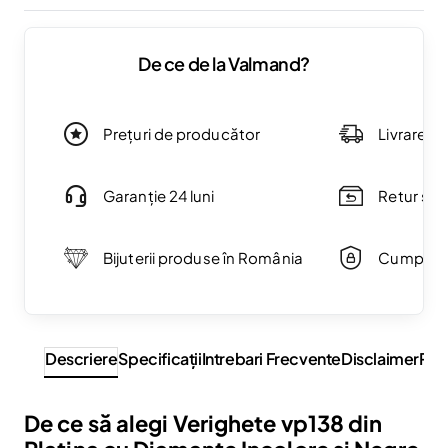
De ce de la Valmand?
Prețuri de producător
Livrare g
Garanție 24 luni
Retur simp
Bijuterii produse în România
Cumpărăt
Descriere
Specificaţii
Intrebari Frecvente
Disclaimer
Rev
De ce să alegi Verighete vp138 din