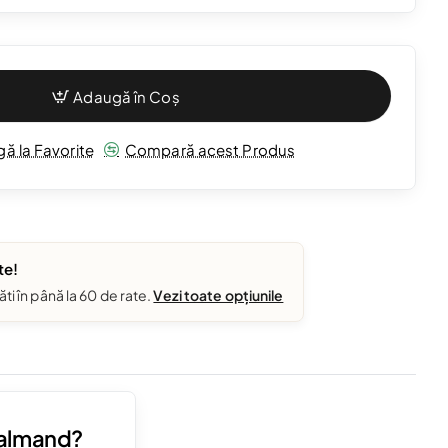
Adaugă în Coș
ă la Favorite
Compară acest Produs
te!
ăti în până la 60 de rate.
Vezi toate opțiunile
Valmand?