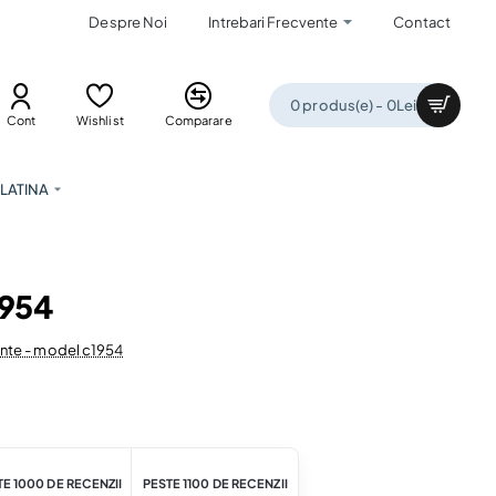
Despre Noi
Intrebari Frecvente
Contact
0 produs(e) - 0Lei
Cont
Wishlist
Comparare
LATINA
1954
ante - model c1954
E 1000 DE RECENZII
PESTE 1100 DE RECENZII