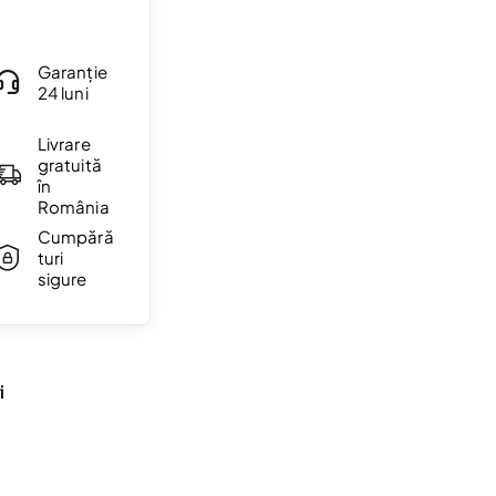
Garanție
24 luni
Livrare
gratuită
în
România
Cumpără
turi
sigure
i