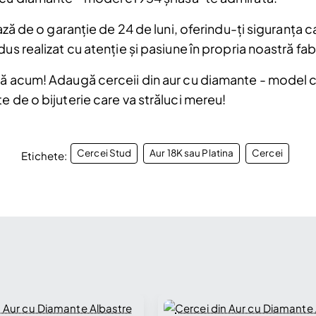
ază de o garanție de 24 de luni, oferindu-ți siguranța ca
us realizat cu atenție și pasiune în propria noastră fab
ță acum! Adaugă cerceii din aur cu diamante - model c
e de o bijuterie care va străluci mereu!
Cercei Stud
Aur 18K sau Platina
Cercei
Etichete: