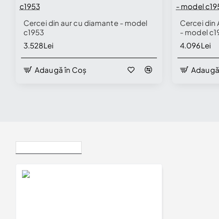
Cercei din aur cu diamante - model
Cercei din
c1953
- model c1
3.528Lei
4.096Lei
Adaugă în Coș
Adaugă
Vizualizate Recent
Cercei din aur cu diamante - model c1954
4.435Lei