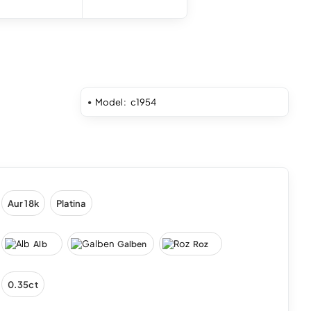
Model:
c1954
Aur 18k
Platina
Alb
Galben
Roz
0.35ct