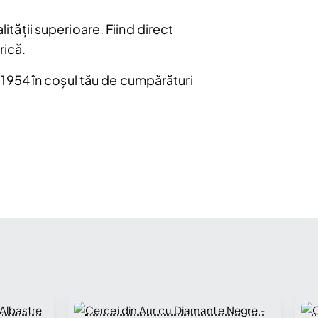
lității superioare. Fiind direct
rică.
1954 în coșul tău de cumpărături