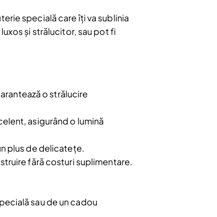
rie specială care îți va sublinia
xos și strălucitor, sau pot fi
bonați
e
u.
garantează o strălucire
Abonare
xcelent, asigurând o lumină
 plus de delicatețe.
ustruire fără costuri suplimentare.
specială sau de un cadou