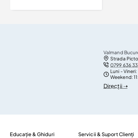
Valmand Bucure
Strada Picto
0799 636 3
Luni - Vineri:
Weekend:
1
Direcții ➝
Educație & Ghiduri
Servicii & Suport Clienți