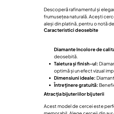
Descoperă rafinamentul și eleganț
frumusețea naturală. Acești cercei
aleși din platină, pentru o notă de
Caracteristici deosebite
Diamante Incolore de calit
deosebită.
Taietura și finish-ul:
Diamant
optimă și un efect vizual im
Dimensiuni ideale:
Diamante
Întreținere gratuită:
Benefic
Nu mai afiș
Atracția bijuteriilor bijuterii
Acest model de cercei este perfe
memorabil. Alege cerceii din aur