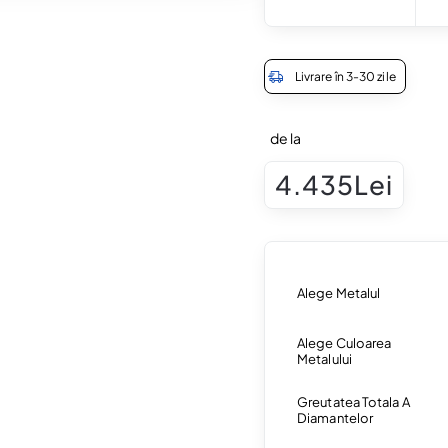
Livrare în 3-30 zile
de la
4.435Lei
Alege Metalul
Alege Culoarea
Metalului
Greutatea Totala A
Diamantelor