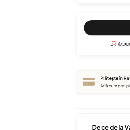
Adaug
Plătește în Ra
Află cum poți pl
De ce de la 