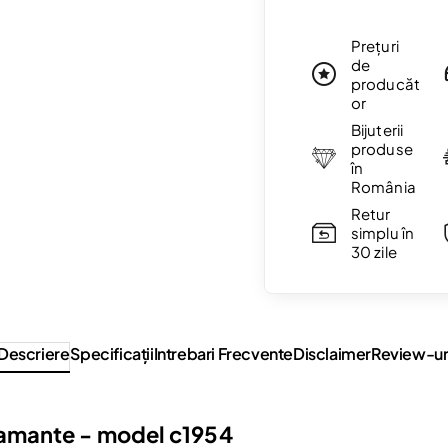
Prețuri
de
producăt
or
Bijuterii
produse
în
România
Retur
simplu în
30 zile
Descriere
Specificaţii
Intrebari Frecvente
Disclaimer
Review-ur
diamante - model c1954