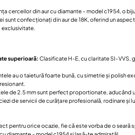
a cerceilor din aur cu diamante - model c1954, o bijute
 sunt confecționați din aur de 18K, oferind un aspect lu
 exclusivitate.
Reduceri și noutăți doar pentru a
Fii la curent cu noutățile și promoțiil
abonându-te la newsletter-ul nostr
ate superioară:
Clasificate H-E, cu claritate SI-VVS, 
Email
ele au o taietură foarte bună, cu simetrie și polish e
Am citit și sunt de acord cu
Politica de
confidentialitate
presionant.
le de 2.5 mm sunt perfect proportionate, aducând un
iezi de servicii de curățare profesională, rodinare și l
a.
ct pentru orice ocazie, fie că este vorba de o seară 
 cu diamante - model c1954 și lasă-te admirată!