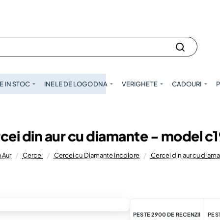
 IN STOC
INELE DE LOGODNA
VERIGHETE
CADOURI
P
cei din aur cu diamante - model c
 Aur
Cercei
Cercei cu Diamante Incolore
Cercei din aur cu diam
PESTE 2900 DE RECENZII
PEST