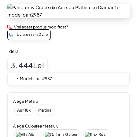
Vrei acest produs modificat?
Livrare în 3-30 zile
de la
3.444Lei
Model:
pan2987
Alege Metalul
Aur 18k
Platina
Alege Culoarea Metalului
Alb
Galben
Roz