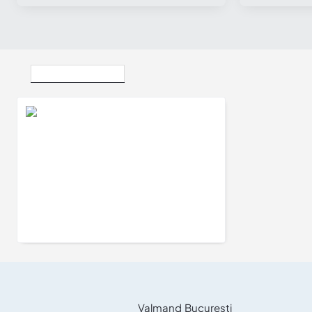
Vizualizate Recent
Pandantiv Cruce din Aur sau Platina cu Diamante - model pan2987
3.444Lei
Valmand Bucuresti