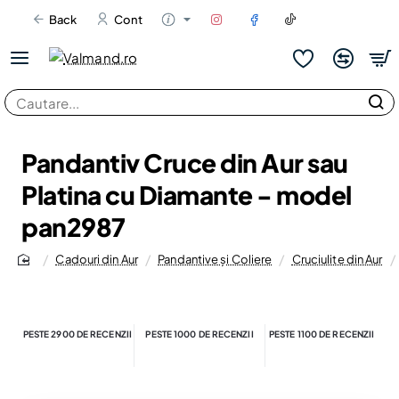
Back
Cont
Cautare...
Pandantiv Cruce din Aur sau
Platina cu Diamante - model
pan2987
Cadouri din Aur
Pandantive și Coliere
Cruciulite din Aur
home
PESTE 2900 DE RECENZII
PESTE 1000 DE RECENZII
PESTE 1100 DE RECENZII