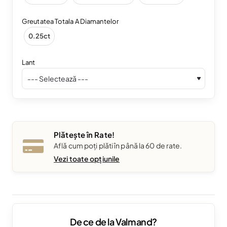
Greutatea Totala A Diamantelor
0.25ct
Lant
Plătește în Rate!
Află cum poți plăti în până la 60 de rate.
Vezi toate opțiunile
De ce de la Valmand?