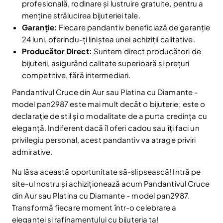
profesională, rodinare și lustruire gratuite, pentru a
menține strălucirea bijuteriei tale.
Garanție:
Fiecare pandantiv beneficiază de garanție
24 luni, oferindu-ți liniștea unei achiziții calitative.
Producător Direct:
Suntem direct producători de
bijuterii, asigurând calitate superioară și prețuri
competitive, fără intermediari.
Pandantivul Cruce din Aur sau Platina cu Diamante -
model pan2987 este mai mult decât o bijuterie; este o
Reduceri și noutăți doar pentru abonați
declarație de stil și o modalitate de a purta credința cu
Fii la curent cu noutățile și promoțiile abonându-te
eleganță. Indiferent dacă îl oferi cadou sau îți faci un
la newsletter-ul nostru.
privilegiu personal, acest pandantiv va atrage priviri
Email
Abonare
admirative.
Am citit și sunt de acord cu
Politica de confidentialitate
Nu lăsa această oportunitate să-slipsească! Intră pe
site-ul nostru și achiziționează acum Pandantivul Cruce
Nu mai afișa.
din Aur sau Platina cu Diamante - model pan2987.
Transformă fiecare moment într-o celebrare a
eleganței și rafinamentului cu bijuteria ta!