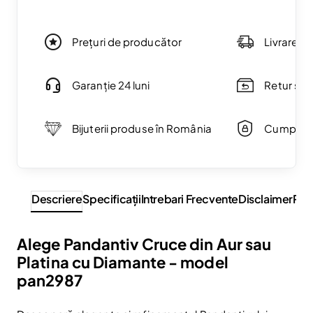
Prețuri de producător
Livrare g
Garanție 24 luni
Retur simp
Bijuterii produse în România
Cumpărăt
Descriere
Specificaţii
Intrebari Frecvente
Disclaimer
Rev
Alege Pandantiv Cruce din Aur sau
Platina cu Diamante - model
pan2987