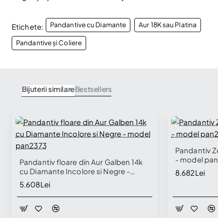
Pandantive cu Diamante
Aur 18K sau Platina
Etichete:
Pandantive și Coliere
Bijuterii similare
Bestsellers
Pandantiv Z
- model pa
Pandantiv floare din Aur Galben 14k
cu Diamante Incolore si Negre -
8.682Lei
model pan2373
5.608Lei