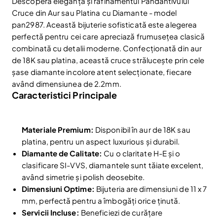
Descoperă eleganța și rafinamentul Pandantivului
Cruce din Aur sau Platina cu Diamante - model
pan2987. Această bijuterie sofisticată este alegerea
perfectă pentru cei care apreciază frumusețea clasică
combinată cu detalii moderne. Confecționată din aur
de 18K sau platina, această cruce strălucește prin cele
șase diamante incolore atent selecționate, fiecare
având dimensiunea de 2.2mm.
Caracteristici Principale
Materiale Premium:
Disponibil în aur de 18K sau
platina, pentru un aspect luxurious și durabil.
Diamante de Calitate:
Cu o claritate H-E și o
clasificare SI-VVS, diamantele sunt tăiate excelent,
având simetrie și polish deosebite.
Dimensiuni Optime:
Bijuteria are dimensiuni de 11 x 7
mm, perfectă pentru a îmbogăți orice ținută.
Servicii Incluse:
Beneficiezi de curățare