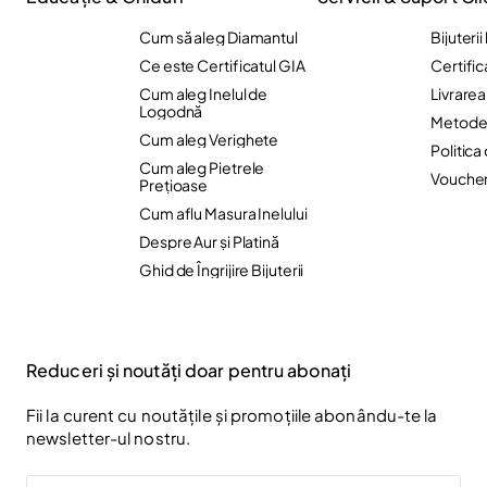
Cum să aleg Diamantul
Bijuteri
Ce este Certificatul GIA
Certific
Cum aleg Inelul de
Livrare
Logodnă
Metode 
Cum aleg Verighete
Politica
Cum aleg Pietrele
Vouche
Preţioase
Cum aflu Masura Inelului
Despre Aur și Platină
Ghid de Îngrijire Bijuterii
Reduceri și noutăți doar pentru abonați
Fii la curent cu noutățile și promoțiile abonându-te la
newsletter-ul nostru.
Email